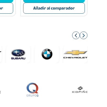
or
Añadir al comparador
A