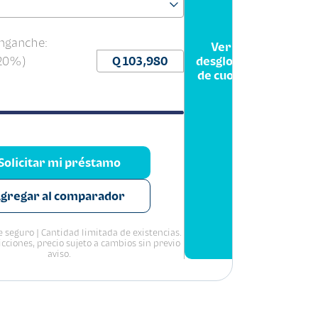
nganche:
Ver
(20%)
desglose
de cuota
Solicitar mi préstamo
gregar al comparador
 seguro | Cantidad limitada de existencias.
icciones, precio sujeto a cambios sin previo
aviso.