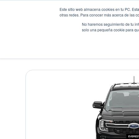
Este sitio web almacena cookies en tu PC. Esta
otras redes. Para conocer más acerca de las coo
No haremos seguimiento de tu info
solo una pequeña cookie para que 
Autos
Comparador
Promo
FORD EVEREST-TREND
Suv
•
2025
•
Diesel