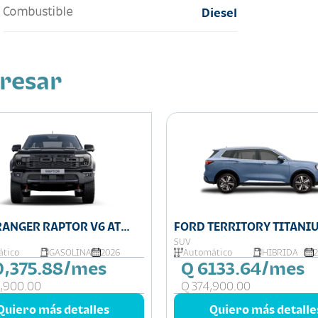
Combustible
Diesel
eresar
RANGER RAPTOR V6 AT
FORD TERRITORY TITANI
HYBRID
SUV
tico
GASOLINA
2026
Automático
HIBRIDA
0,375.88/mes
Q 6133.64/mes
,900.00
Q 374,900.00
Quiero más detalles
Quiero más detalle