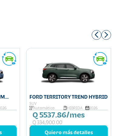
UM
FORD TERRITORY TREND HYBRID
FORD 
SUV
SUV
2026
Automático
HIBRIDA
2026
Autom
Q 5537.86/mes
Q 8
Q 334,900.00
Q 56
s
Quiero más detalles