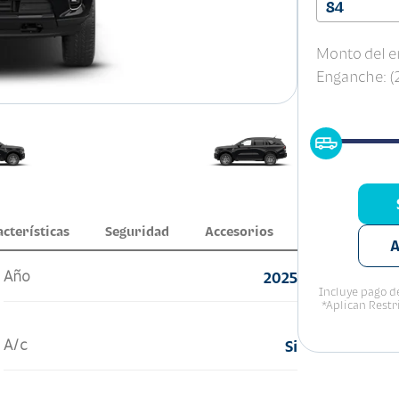
84
Monto del e
Enganche: 
acterísticas
Seguridad
Accesorios
A
Año
2025
Incluye pago de
*Aplican Restr
A/c
Si