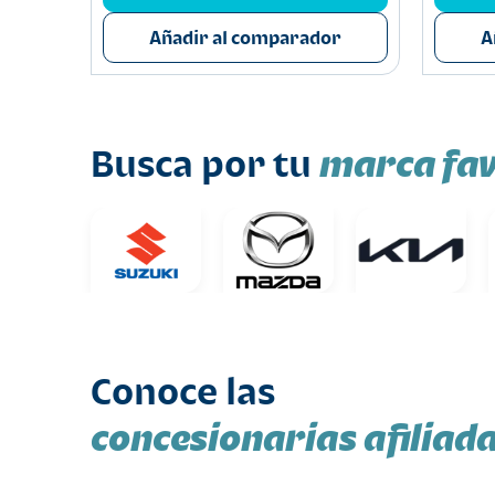
or
Añadir al comparador
A
marca fav
Busca por tu
Conoce las
concesionarias afiliad