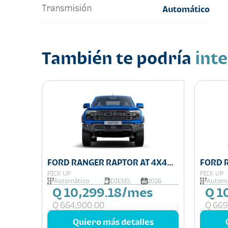
Transmisión
Automático
También te podría
int
FORD RANGER RAPTOR AT 4X4
FORD 
DIESEL
4X4
PICK UP
PICK UP
025
Automático
DIESEL
2026
Automá
Q 10,299.18/mes
Q 1
Q 664,900.00
Q 669
s
Quiero más detalles