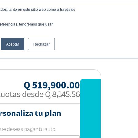
dos, tanto en este sitio web como a través de
preferencias, tendremos que usar
Solicita tu préstamo
Aceptar
Rechazar
Compartir:
Q 519,900.00
Cuotas desde
Q 8,145.56
rsonaliza tu plan
que deseas pagar tu auto.