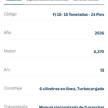
Código
FJ 18- 18 Toneladas - 24 Pies
Año
2026
Motor
6,370
A/c
SI
Cilindraje
6 cilindros en línea, Turbocargado
Transmisión
Manual sincronizada de 9 marchas