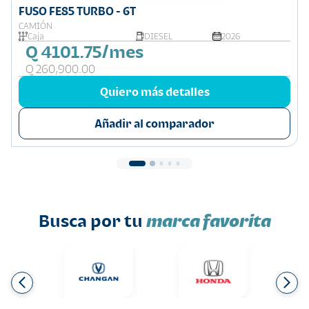
FUSO FE85 TURBO - 6T
CAMIÓN
Caja
DIESEL
2026
Q 4101.75/mes
Q 260,900.00
Quiero más detalles
Añadir al comparador
Busca por tu
marca favorita