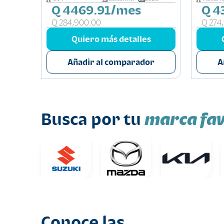
Q 4469.91/mes
Q 4
Q 284,900.00
Q 274
s
Quiero más detalles
or
Añadir al comparador
A
marca fav
Busca por tu
Conoce las