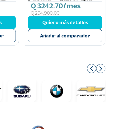
Q 3242.70/mes
Q 7
Q 204,900.00
Q 331
s
Quiero más detalles
or
Añadir al comparador
A