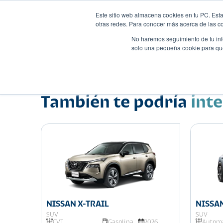
Este sitio web almacena cookies en tu PC. Esta
otras redes. Para conocer más acerca de las coo
No haremos seguimiento de tu info
solo una pequeña cookie para que 
Autos
Comparador
Promo
Nombre
Suv
•
•
También te podría
int
NISSAN X-TRAIL
NISSAN
SUV
SUV
025
CVT
Gasolina
2026
Automá