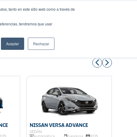
dos, tanto en este sitio web como a través de
preferencias, tendremos que usar
Solicita tu préstamo
Aceptar
Rechazar
Compartir:
ANCE
NISSAN VERSA ADVANCE
NISSA
SEDÁN
COMERC
2025
Automática
Gasolina
2025
Mecán