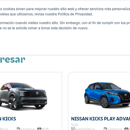
s cookies sirven para mejorar nuestro sitio web y ofrecer servicios más personaliza
kies que utilizamos, revisa nuestra Política de Privacidad.
rmación cuando visites nuestro sitio. Sin embargo, con el fin de cumplir con tus 
no se te solicite volver a tomar esta decisión de nuevo.
Descubre tu auto ideal
ciones
Blog
Eventos
eresar
 KICKS
NISSAN KICKS PLAY ADV
SUV
tica
Gasolina
2025
Automática
Gasolina