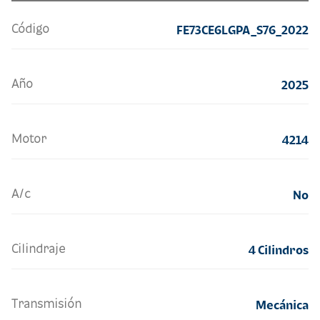
Código
FE73CE6LGPA_S76_2022
Año
2025
Motor
4214
A/c
No
Cilindraje
4 Cilindros
Transmisión
Mecánica