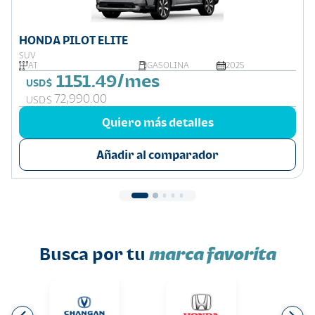
HONDA PILOT ELITE
SUV
AT
GASOLINA
2025
1151.49/mes
USD$
72,990.00
USD$
Quiero más detalles
Añadir al comparador
Busca por tu
marca favorita