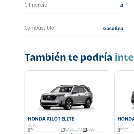
Cilindraje
4
Combustible
Gasolina
También te podría
int
HONDA PILOT ELITE
HONDA
SUV
SUV
025
AT
GASOLINA
2025
CVT