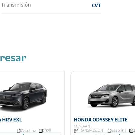
Transmisión
CVT
eresar
HONDA ODYSSEY ELITE
 HRV EXL
MINIVAN
TRANSMISIÓN
Gasolina
Gasolina
2026