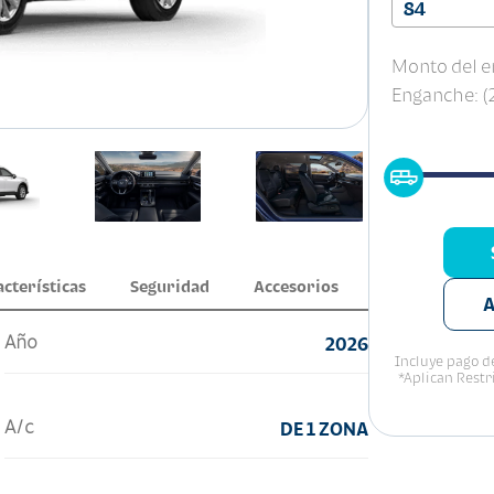
84
Monto del e
Enganche: 
acterísticas
Seguridad
Accesorios
A
Año
2026
Incluye pago de
*Aplican Restr
A/c
DE 1 ZONA