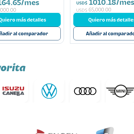
1010.18/me
164.65/mes
USD$
65,000.00
,000.00
USD$
Quiero más detalles
Quiero más detalle
ñadir al comparador
Añadir al comparad
orita