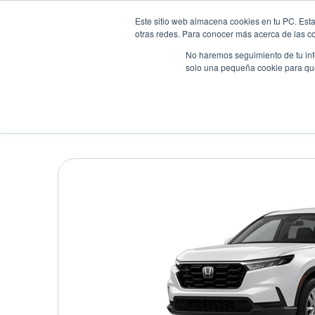
Este sitio web almacena cookies en tu PC. Esta
otras redes. Para conocer más acerca de las coo
No haremos seguimiento de tu info
solo una pequeña cookie para que 
Autos
Comparador
Promo
HONDA CRV LX
Suv
•
2026
•
Gasolina