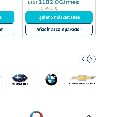
s
1102.06/mes
Q 6
USD$
70,990.00
Q 37
USD$
s
Quiero más detalles
or
Añadir al comparador
A