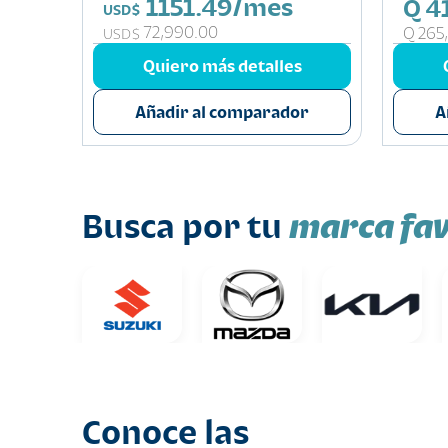
1151.49/mes
Q 4
USD$
72,990.00
Q 265
USD$
s
Quiero más detalles
or
Añadir al comparador
A
marca fav
Busca por tu
Conoce las