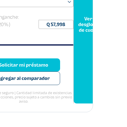
nganche:
Ver
(20%)
desglose
de cuota
Solicitar mi préstamo
gregar al comparador
 seguro | Cantidad limitada de existencias.
icciones, precio sujeto a cambios sin previo
aviso.