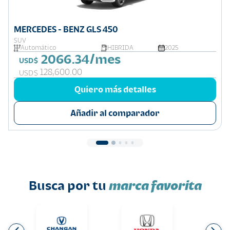
MERCEDES - BENZ GLS 450
SUV
Automático
HIBRIDA
2025
2066.34/mes
USD$
128,600.00
USD$
Quiero más detalles
Añadir al comparador
Busca por tu
marca favorita