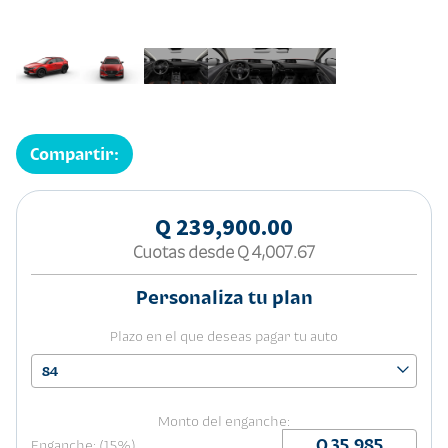
Compartir:
Q 239,900.00
Cuotas desde
Q 4,007.67
Personaliza tu plan
Plazo en el que deseas pagar tu auto
84
Monto del enganche:
Enganche: (15%)