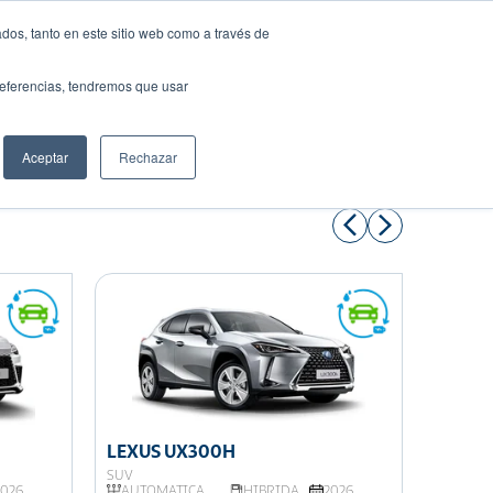
dos, tanto en este sitio web como a través de
preferencias, tendremos que usar
Solicita tu préstamo
Aceptar
Rechazar
Compartir:
LEXUS UX300H
LEXUS
SUV
SUV
2026
AUTOMATICA
HIBRIDA
2026
AUTOM