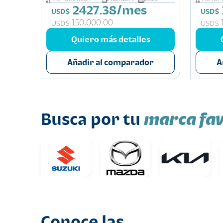
2427.38/mes
USD$
USD$
150,000.00
USD$
USD$
s
Quiero más detalles
or
Añadir al comparador
A
marca fav
Busca por tu
Conoce las