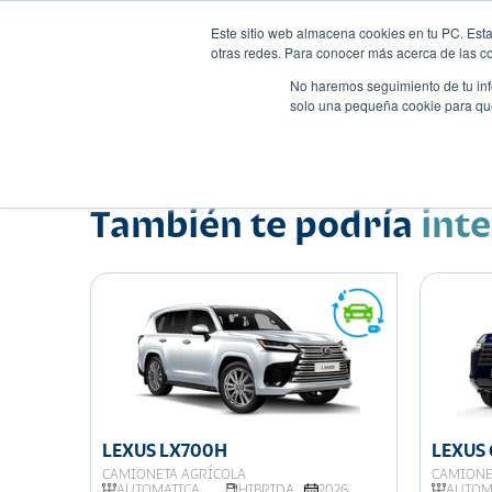
Este sitio web almacena cookies en tu PC. Esta
otras redes. Para conocer más acerca de las coo
No haremos seguimiento de tu info
solo una pequeña cookie para que 
Autos
Comparador
Promo
Nombre
Suv
•
•
También te podría
int
LEXUS LX700H
LEXUS
CAMIONETA AGRÍCOLA
CAMIONE
026
AUTOMATICA
HIBRIDA
2026
AUTOM