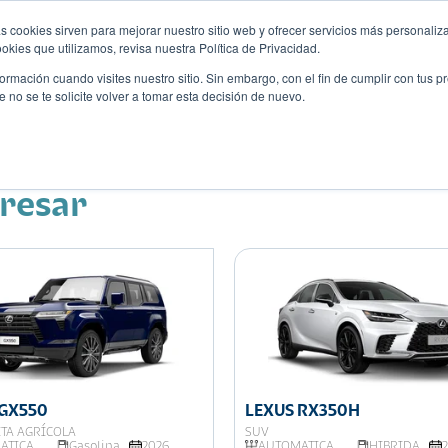
s cookies sirven para mejorar nuestro sitio web y ofrecer servicios más personaliza
kies que utilizamos, revisa nuestra Política de Privacidad.
rmación cuando visites nuestro sitio. Sin embargo, con el fin de cumplir con tus 
no se te solicite volver a tomar esta decisión de nuevo.
Descubre tu auto ideal
ciones
Blog
Eventos
eresar
 GX550
LEXUS RX350H
TA AGRÍCOLA
SUV
ATICA
Gasolina
2026
AUTOMATICA
HIBRIDA