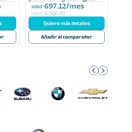
s
697.12/mes
USD$
USD$
42,500.00
USD$
USD$
s
Quiero más detalles
or
Añadir al comparador
A