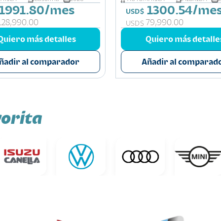
1991.80/mes
1300.54/me
USD$
128,990.00
79,990.00
USD$
Quiero más detalles
Quiero más detalle
ñadir al comparador
Añadir al comparad
orita