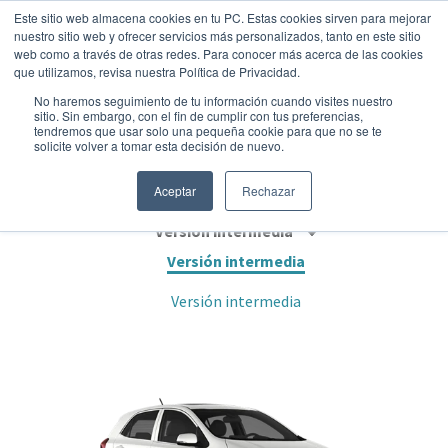
Este sitio web almacena cookies en tu PC. Estas cookies sirven para mejorar
nuestro sitio web y ofrecer servicios más personalizados, tanto en este sitio
web como a través de otras redes. Para conocer más acerca de las cookies
que utilizamos, revisa nuestra Política de Privacidad.
No haremos seguimiento de tu información cuando visites nuestro
sitio. Sin embargo, con el fin de cumplir con tus preferencias,
tendremos que usar solo una pequeña cookie para que no se te
KIA PICANTO LX MT 1.2
solicite volver a tomar esta decisión de nuevo.
Hatchback
•
2026
•
Gasolina
Aceptar
Rechazar
Versión intermedia
Versión intermedia
Versión intermedia