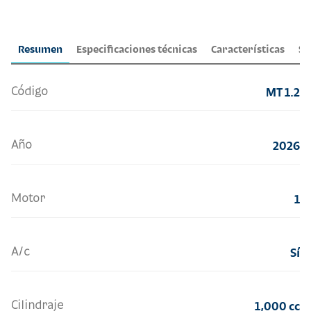
Resumen
Especificaciones técnicas
Características
Se
Código
MT 1.2
Año
2026
Motor
1
A/c
Sí
Cilindraje
1,000 cc