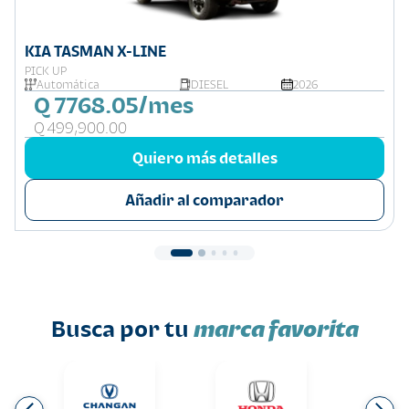
KIA TASMAN X-LINE
PICK UP
Automática
DIESEL
2026
Q 7768.05/mes
Q 499,900.00
Quiero más detalles
Añadir al comparador
Busca por tu
marca favorita