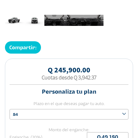
Compartir:
Q 245,900.00
Cuotas desde
Q 3,942.37
Personaliza tu plan
Plazo en el que deseas pagar tu auto.
84
Monto del enganche:
Enganche: (20%)