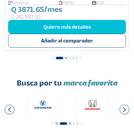
Mecanico
DIESEL
2026
Q 3871.65/mes
Q 245,900.00
Quiero más detalles
Añadir al comparador
Busca por tu
marca favorita