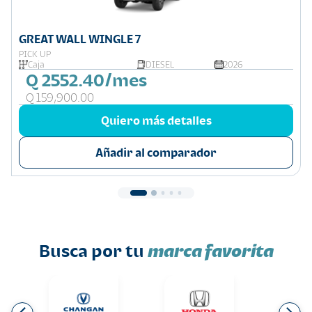
GREAT WALL WINGLE 7
PICK UP
Caja
DIESEL
2026
Q 2552.40/mes
Q 159,900.00
Quiero más detalles
Añadir al comparador
Busca por tu
marca favorita