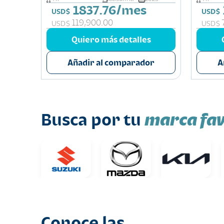
1837.76/mes
USD$
USD$
119,900.00
USD$
USD$
Quiero más detalles
Añadir al comparador
A
marca fav
Busca por tu
Conoce las