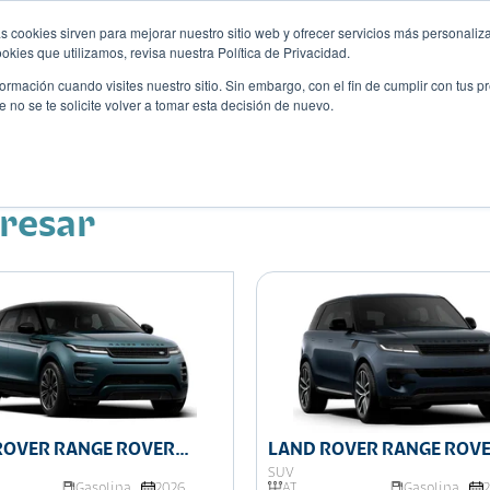
s cookies sirven para mejorar nuestro sitio web y ofrecer servicios más personaliza
kies que utilizamos, revisa nuestra Política de Privacidad.
rmación cuando visites nuestro sitio. Sin embargo, con el fin de cumplir con tus 
no se te solicite volver a tomar esta decisión de nuevo.
Descubre tu auto ideal
ciones
Blog
Eventos
eresar
ROVER RANGE ROVER
LAND ROVER RANGE ROV
E
SPORT
SUV
Gasolina
2026
AT
Gasolina