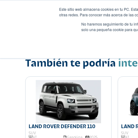
Este sitio web almacena cookies en tu PC. Esta
otras redes. Para conocer más acerca de las coo
No haremos seguimiento de tu info
solo una pequeña cookie para que 
Autos
Comparador
Promo
Nombre
Suv
•
•
También te podría
int
LAND ROVER DEFENDER 110
LAND 
EVOQU
SUV
SUV
AT
Gasolina
2025
AT