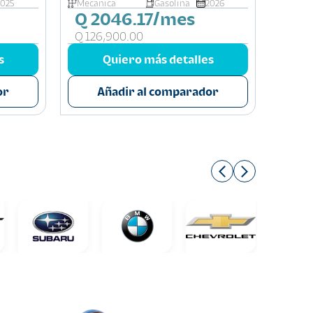
2025
Mecanica
Gasolina
2026
Autom
Q 2046.17/mes
Q 
Q 126,900.00
Q 19
s
Quiero más detalles
or
Añadir al comparador
A