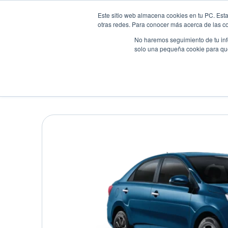
Este sitio web almacena cookies en tu PC. Esta
otras redes. Para conocer más acerca de las coo
No haremos seguimiento de tu info
solo una pequeña cookie para que 
Autos
Comparador
Promo
KIA SOLUTO
Sedán
•
2026
•
Gasolina