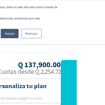
dos, tanto en este sitio web como a través de
preferencias, tendremos que usar
Solicita tu préstamo
Aceptar
Rechazar
Compartir:
Q 137,900.00
Cuotas desde
Q 2,254.72
rsonaliza tu plan
que deseas pagar tu auto.