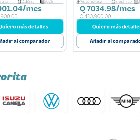
tica
DIESEL
2026
Automática
Electrico
001.04/mes
Q 7034.98/mes
,900.00
Q 430,900.00
Quiero más detalles
Quiero más detalle
ñadir al comparador
Añadir al comparad
orita