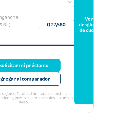
nganche:
Ver
(20%)
desglose
de cuota
Solicitar mi préstamo
gregar al comparador
 seguro | Cantidad limitada de existencias.
icciones, precio sujeto a cambios sin previo
aviso.