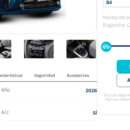
84
Monto del e
Enganche: 
acterísticas
Seguridad
Accesorios
A
Año
2026
Incluye pago de
*Aplican Restr
A/c
Sí