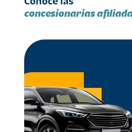
Conoce las
concesionarias afiliad