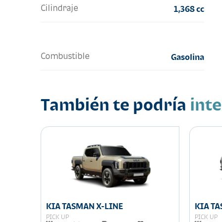
Cilindraje
1,368 cc
Combustible
Gasolina
También te podría
int
026
KIA TASMAN X-LINE
KIA T
PICK UP
PICK UP