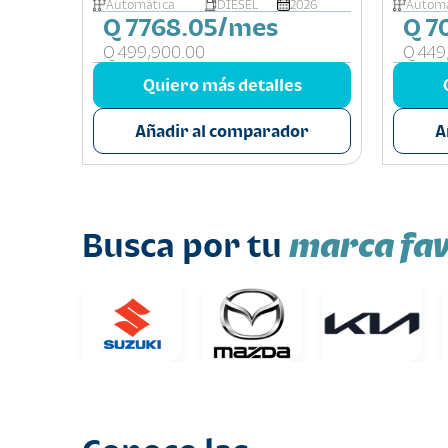
Automática
DIESEL
2026
Automá
Q 7768.05/mes
Q 7
s
Q 499,900.00
Q 449
or
Quiero más detalles
Añadir al comparador
A
marca fav
Busca por tu