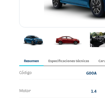
Resumen
Especificaciones técnicas
Car
Código
G00A
Motor
1.4