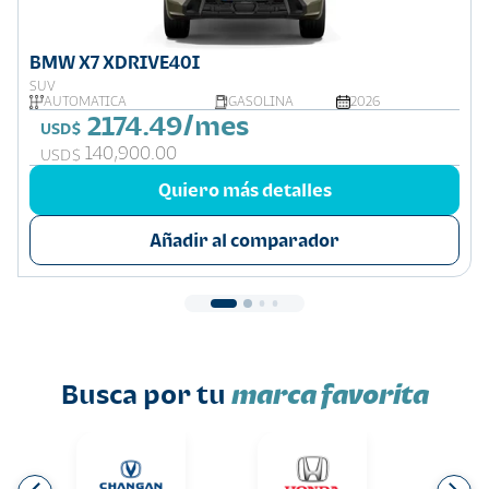
BMW X7 XDRIVE40I
SUV
AUTOMÁTICA
GASOLINA
2026
2174.49/mes
USD$
140,900.00
USD$
Quiero más detalles
Añadir al comparador
Busca por tu
marca favorita