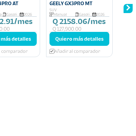
3PRO AT
GEELY GX3PRO MT
SUV
a
Gasolina
2026
Manual
Gasolina
2026
02.91/mes
Q 2158.06/mes
0.00
Q 127,900.00
 más detalles
Quiero más detalles
al comparador
Añadir al comparador