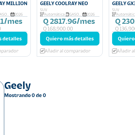
AY MILLION
GEELY COOLRAY NEO
GEELY GX
SUV
SUV
GASOLINA
2026
Automática
GASOLINA
2026
Automátic
21/mes
Q 2817.96/mes
Q 23
0
Q 168,900.00
Q 136,90
 detalles
Quiero más detalles
Quiero
omparador
Añadir al comparador
Añadir 
Geely
Mostrando
0
de
0