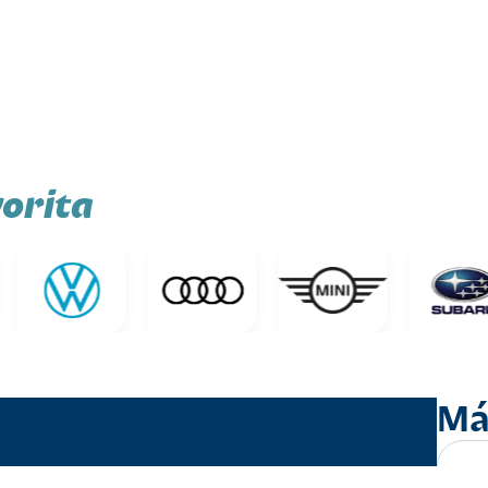
orita
Má