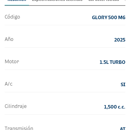
Código
GLORY 500 M6
Año
2025
Motor
1.5L TURBO
A/c
SI
Cilindraje
1,500 c.c.
Transmisión
AT