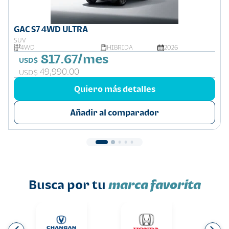
GAC S7 4WD ULTRA
SUV
4WD
HIBRIDA
2026
817.67/mes
USD$
49,990.00
USD$
Quiero más detalles
Añadir al comparador
Busca por tu
marca favorita