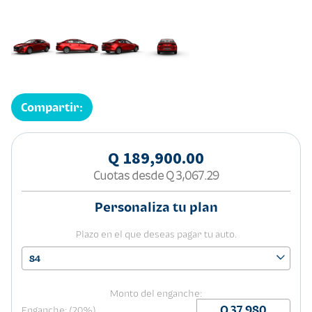
Compartir:
Q 189,900.00
Cuotas desde
Q 3,067.29
Personaliza tu plan
Plazo en el que deseas pagar tu auto.
84
Monto del enganche:
Enganche: (20%)