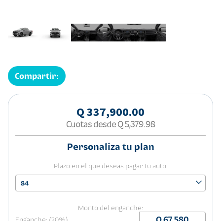
Compartir:
Q 337,900.00
Cuotas desde
Q 5,379.98
Personaliza tu plan
Plazo en el que deseas pagar tu auto.
84
Monto del enganche:
Enganche: (20%)