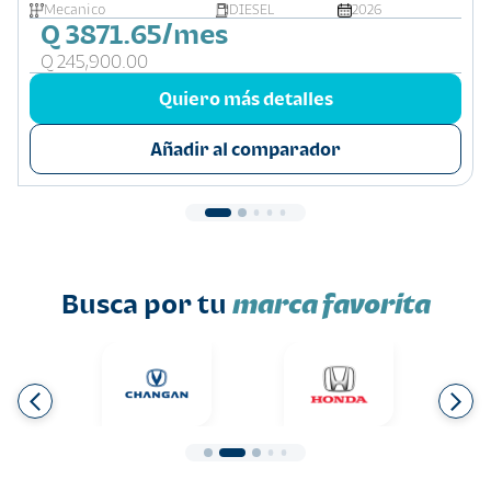
Mecanico
DIESEL
2026
Q 3871.65/mes
Q 245,900.00
Quiero más detalles
Añadir al comparador
Busca por tu
marca favorita