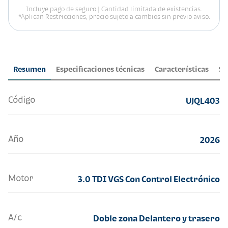
Incluye pago de seguro | Cantidad limitada de existencias.
*Aplican Restricciones, precio sujeto a cambios sin previo aviso.
Resumen
Especificaciones técnicas
Características
Se
Código
UJQL403
Año
2026
Motor
3.0 TDI VGS Con Control Electrónico
A/c
Doble zona Delantero y trasero