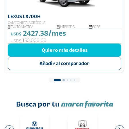
LEXUS LX700H
CAMIONETA AGRÍCOLA
AUTOMATICA
HIBRIDA
2026
2427.38/mes
USD$
150,000.00
USD$
Quiero más detalles
Añadir al comparador
Busca por tu
marca favorita