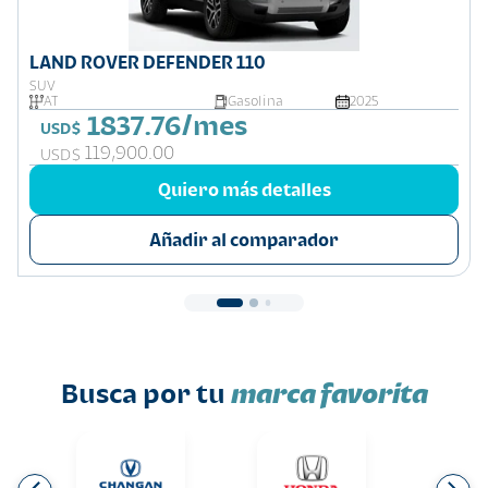
LAND ROVER DEFENDER 110
SUV
AT
Gasolina
2025
1837.76/mes
USD$
119,900.00
USD$
Quiero más detalles
Añadir al comparador
Busca por tu
marca favorita