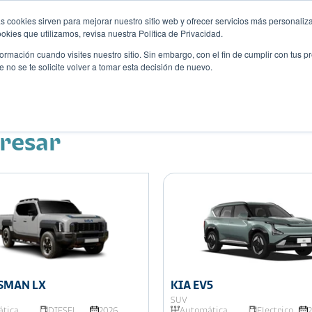
s cookies sirven para mejorar nuestro sitio web y ofrecer servicios más personaliza
kies que utilizamos, revisa nuestra Política de Privacidad.
rmación cuando visites nuestro sitio. Sin embargo, con el fin de cumplir con tus 
no se te solicite volver a tomar esta decisión de nuevo.
Descubre tu auto ideal
ciones
Blog
Eventos
eresar
ASMAN LX
KIA EV5
SUV
tica
DIESEL
2026
Automática
Electrico