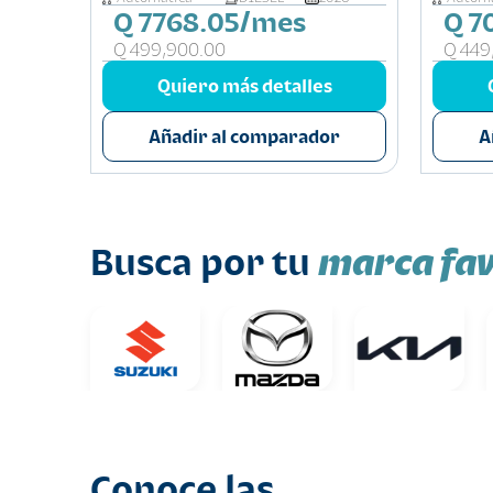
Q 7768.05/mes
Q 7
s
Q 499,900.00
Q 449
or
Quiero más detalles
Añadir al comparador
A
marca fav
Busca por tu
Conoce las