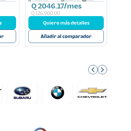
Q 2046.17/mes
Q 
Q 126,900.00
Q 19
s
Quiero más detalles
or
Añadir al comparador
A