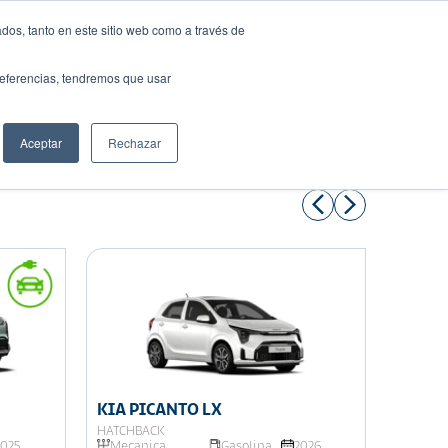
dos, tanto en este sitio web como a través de
preferencias, tendremos que usar
Solicita tu préstamo
Aceptar
Rechazar
Compartir:
KIA PICANTO LX
KIA K
HATCHBACK
SEDÁN
2025
Mecanica
Gasolina
2026
Autom