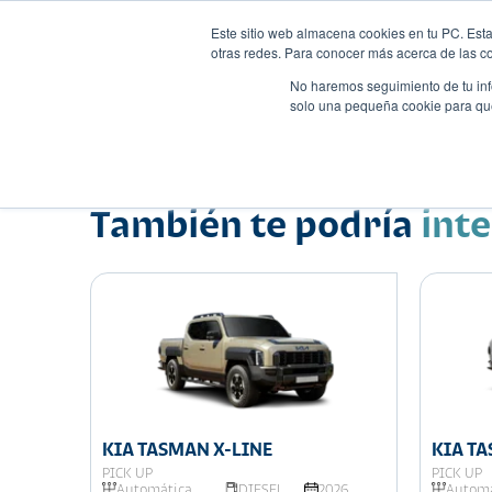
Este sitio web almacena cookies en tu PC. Esta
otras redes. Para conocer más acerca de las coo
No haremos seguimiento de tu info
solo una pequeña cookie para que 
Autos
Comparador
Promo
Nombre
Hatchback
•
•
También te podría
int
026
KIA TASMAN X-LINE
KIA T
PICK UP
PICK UP
Automática
DIESEL
2026
Automá