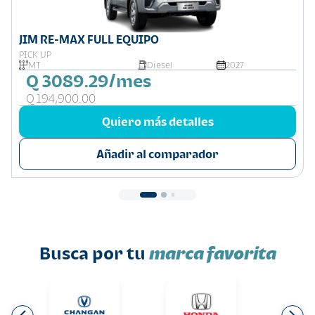
JIM RE-MAX FULL EQUIPO
PICK UP
MT
Diesel
2027
Q 3089.29/mes
Q 194,900.00
Quiero más detalles
Añadir al comparador
Busca por tu
marca favorita