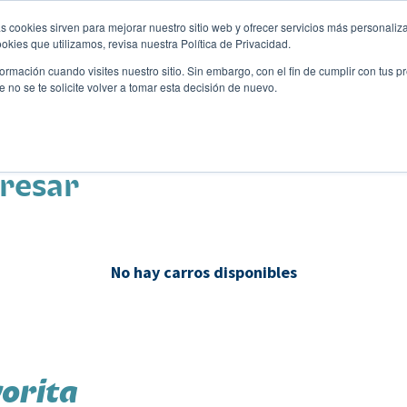
s cookies sirven para mejorar nuestro sitio web y ofrecer servicios más personaliza
kies que utilizamos, revisa nuestra Política de Privacidad.
rmación cuando visites nuestro sitio. Sin embargo, con el fin de cumplir con tus 
no se te solicite volver a tomar esta decisión de nuevo.
Descubre tu auto ideal
ciones
Blog
Eventos
eresar
No hay carros disponibles
orita