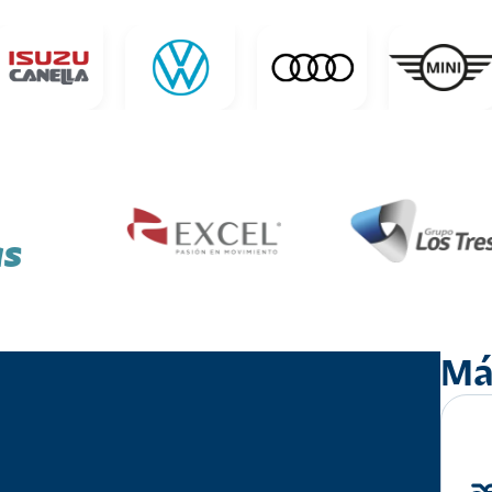
as
Má