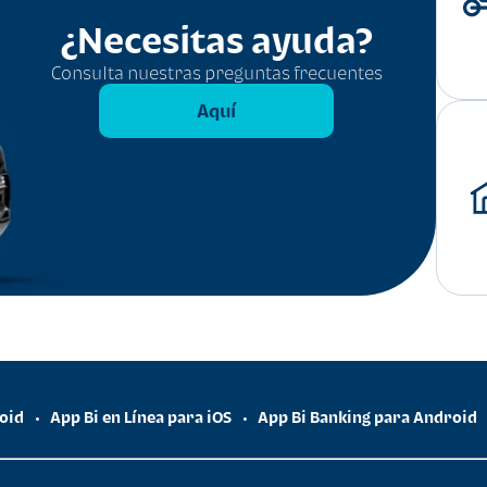
¿Necesitas ayuda?
Consulta nuestras preguntas frecuentes
Aquí
roid
App Bi en Línea para iOS
App Bi Banking para Android
•
•