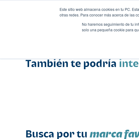
Este sitio web almacena cookies en tu PC. Esta
otras redes. Para conocer más acerca de las coo
No haremos seguimiento de tu info
solo una pequeña cookie para que 
Autos
Comparador
Promo
Nombre
Pick up
•
•
También te podría
int
marca fav
Busca por tu