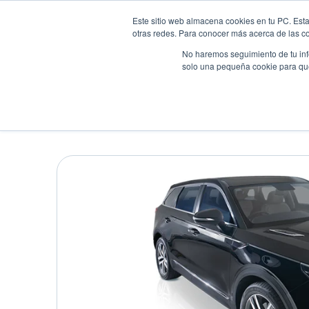
Este sitio web almacena cookies en tu PC. Esta
otras redes. Para conocer más acerca de las coo
No haremos seguimiento de tu info
solo una pequeña cookie para que 
Autos
Comparador
Promo
BESTUNE T99 DELUXE
Suv
•
2025
•
GASOLINA