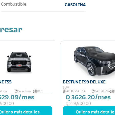
Combustible
GASOLINA
eresar
BESTUNE T55
BESTUNE T99 DELUXE
SUV
tica
Gasolina
2025
AUTOMÁTICA
GASOLINA
629.09/mes
Q 3626.20/mes
,900.00
Q 229,900.00
Quiero más detalles
Quiero más detalle