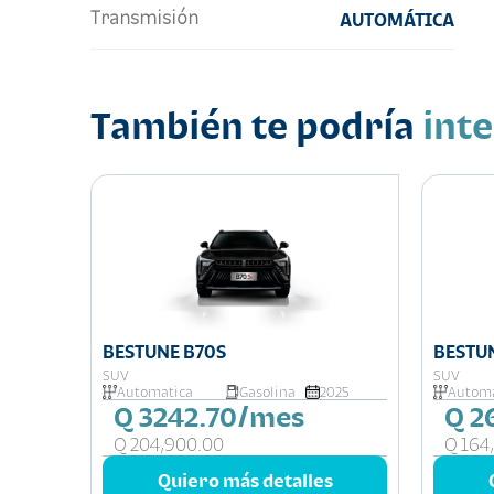
Transmisión
AUTOMÁTICA
También te podría
int
BESTUNE B70S
SUV
SUV
Automatica
Gasolina
2025
Automa
Q 3242.70/mes
Q 2
Q 204,900.00
Q 164
Quiero más detalles