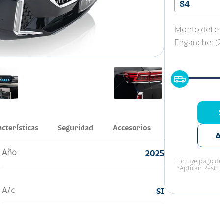
84
Monto del e
Enganche: 
acterísticas
Seguridad
Accesorios
A
Año
2025
Incluye pago de
*Aplican Restr
A/c
SI