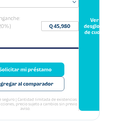
nganche:
Ver
(20%)
desglose
de cuota
Solicitar mi préstamo
gregar al comparador
 seguro | Cantidad limitada de existencias.
icciones, precio sujeto a cambios sin previo
aviso.