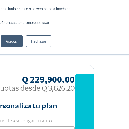
dos, tanto en este sitio web como a través de
preferencias, tendremos que usar
Solicita tu préstamo
Aceptar
Rechazar
Compartir:
Q 229,900.00
uotas desde
Q 3,626.20
rsonaliza tu plan
que deseas pagar tu auto.