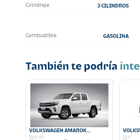
Cilindraje
3 CILINDROS
Combustible
GASOLINA
También te podría
int
LINE
VOLKSWAGEN AMAROK
VOLKS
COMFORTLINE
PICK UP
SUV