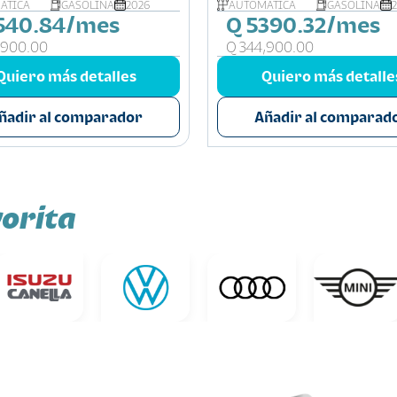
ÁTICA
GASOLINA
2026
AUTOMÁTICA
GASOLINA
540.84/mes
Q 5390.32/mes
,900.00
Q 344,900.00
Quiero más detalles
Quiero más detalle
ñadir al comparador
Añadir al comparad
orita