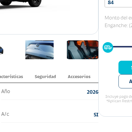
84
Monto del e
Enganche: 
acterísticas
Seguridad
Accesorios
A
Año
2026
Incluye pago de
*Aplican Restr
A/c
SI