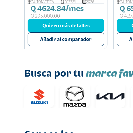
026
AUTOMÁTICA
DIESEL
2026
AUTOM
Q 4624.84/mes
Q 6
Q 295,000.00
Q 419
s
Quiero más detalles
or
Añadir al comparador
A
marca fav
Busca por tu