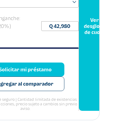
nganche:
Ver
(20%)
desglose
de cuota
Solicitar mi préstamo
gregar al comparador
 seguro | Cantidad limitada de existencias.
icciones, precio sujeto a cambios sin previo
aviso.