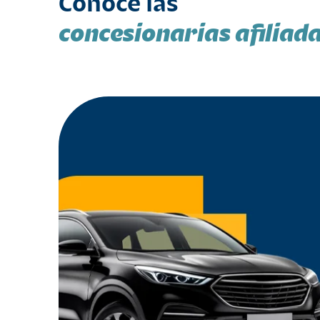
Conoce las
concesionarias afiliad