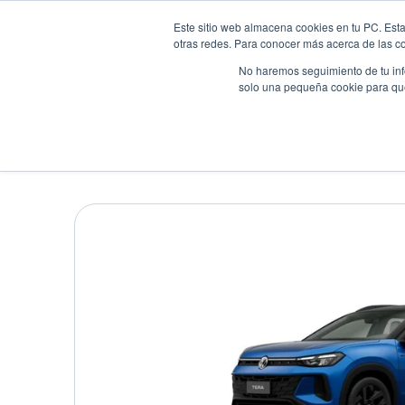
Este sitio web almacena cookies en tu PC. Esta
otras redes. Para conocer más acerca de las coo
No haremos seguimiento de tu info
solo una pequeña cookie para que 
Autos
Comparador
Promo
VOLKSWAGEN TERA OU
Suv
•
2026
•
GASOLINA