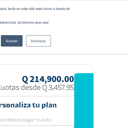
dos, tanto en este sitio web como a través de
preferencias, tendremos que usar
Solicita tu préstamo
Aceptar
Rechazar
Compartir:
Q 214,900.00
Cuotas desde
Q 3,457.95
rsonaliza tu plan
que deseas pagar tu auto.