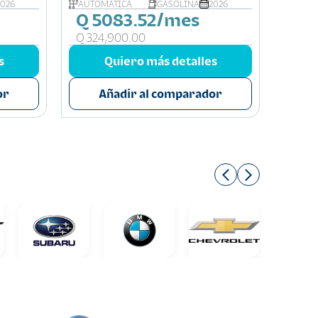
2026
AUTOMÁTICA
GASOLINA
2026
AUTOM
Q 5083.52/mes
Q 3
Q 324,900.00
Q 214
s
Quiero más detalles
or
Añadir al comparador
A