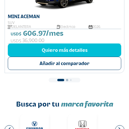
MINI ACEMAN
SUV
DELANTERA
Electrico
2026
606.97/mes
USD$
36,900.00
USD$
Quiero más detalles
Añadir al comparador
Busca por tu
marca favorita