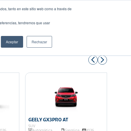
dos, tanto en este sitio web como a través de
preferencias, tendremos que usar
Solicita tu préstamo
Aceptar
Rechazar
Compartir:
GEELY GX3PRO AT
GEELY
SUV
SUV
2026
Automática
Gasolina
2026
Manua