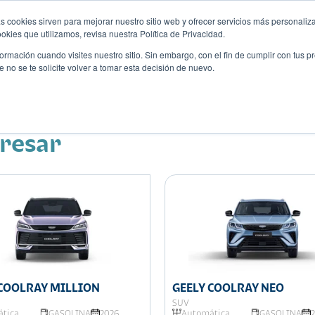
s cookies sirven para mejorar nuestro sitio web y ofrecer servicios más personaliza
kies que utilizamos, revisa nuestra Política de Privacidad.
rmación cuando visites nuestro sitio. Sin embargo, con el fin de cumplir con tus 
no se te solicite volver a tomar esta decisión de nuevo.
Descubre tu auto ideal
ciones
Blog
Eventos
eresar
 COOLRAY MILLION
GEELY COOLRAY NEO
SUV
tica
GASOLINA
2026
Automática
GASOLINA