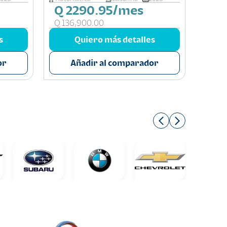
Q 2290.95/mes
Q 2
Q 136,900.00
Q 127
s
Quiero más detalles
or
Añadir al comparador
A