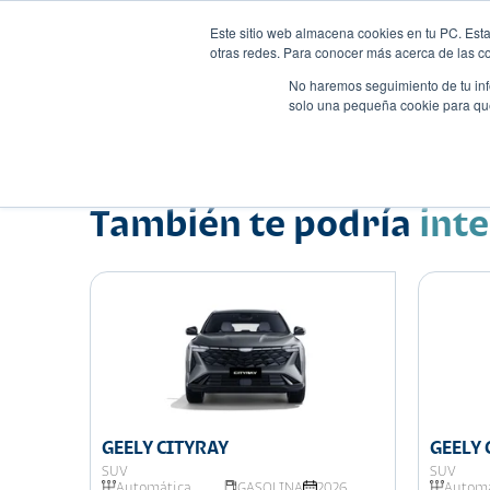
Este sitio web almacena cookies en tu PC. Esta
otras redes. Para conocer más acerca de las coo
No haremos seguimiento de tu info
solo una pequeña cookie para que 
Autos
Comparador
Promo
Nombre
Suv
•
•
También te podría
int
GEELY CITYRAY
GEELY
SUV
SUV
026
Automática
GASOLINA
2026
Automá