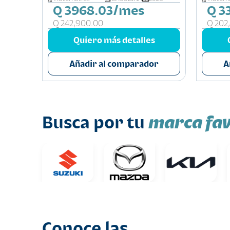
Q 3968.03/mes
Q 3
Q 242,900.00
Q 202
s
Quiero más detalles
or
Añadir al comparador
A
marca fav
Busca por tu
Conoce las