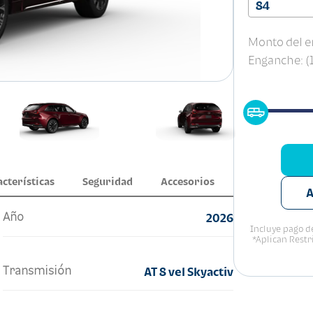
84
Monto del e
Enganche: 
acterísticas
Seguridad
Accesorios
A
Año
2026
Incluye pago de
*Aplican Restr
Transmisión
AT 8 vel Skyactiv