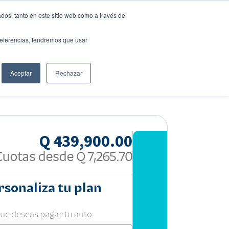
dos, tanto en este sitio web como a través de
preferencias, tendremos que usar
Solicita tu préstamo
Aceptar
Rechazar
Compartir:
Q 439,900.00
Cuotas desde
Q 7,265.70
rsonaliza tu plan
que deseas pagar tu auto