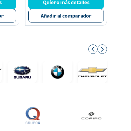
s
Quiero más detalles
or
Añadir al comparador
A