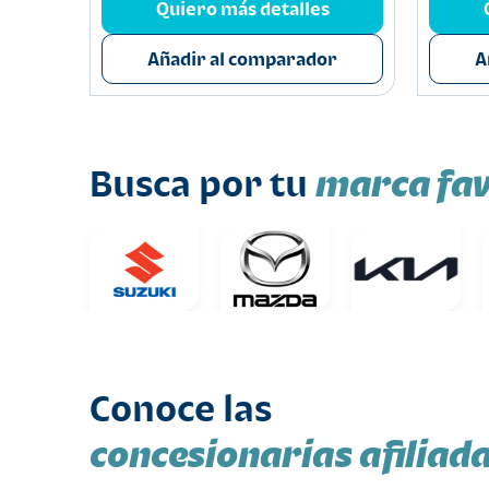
s
Quiero más detalles
or
Añadir al comparador
A
marca fav
Busca por tu
Conoce las
concesionarias afiliad