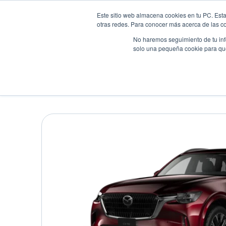
Este sitio web almacena cookies en tu PC. Esta
otras redes. Para conocer más acerca de las coo
No haremos seguimiento de tu info
solo una pequeña cookie para que 
Autos
Comparador
Promo
MAZDA IVESA CX-90 4X
Suv
•
2026
•
HIBRIDA