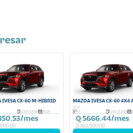
eresar
 IVESA CX-60 M-HIBRID
MAZDA IVESA CX-60 4X4 
SUV
GASOLINA
2026
AT
GASOLINA
850.53/mes
Q 5666.44/mes
,900.00
Q 362,900.00