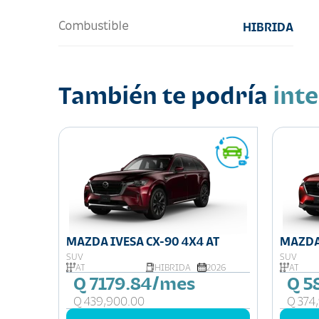
Combustible
HIBRIDA
También te podría
int
ND
MAZDA IVESA CX-90 4X4 AT
MAZDA
SUV
SUV
026
AT
HIBRIDA
2026
AT
Q 7179.84/mes
Q 5
Q 439,900.00
Q 374