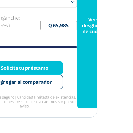
nganche:
Ver
(15%)
desglose
de cuota
Solicita tu préstamo
gregar al comparador
 seguro | Cantidad limitada de existencias.
icciones, precio sujeto a cambios sin previo
aviso.