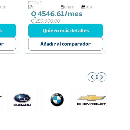
DOBLE CABINA 4X4
DOBLE
PICK UP
PICK UP
2026
6
Diesel
2026
6
Q 4546.61/mes
Q 4
Q 289,900.00
Q 27
s
Quiero más detalles
or
Añadir al comparador
A