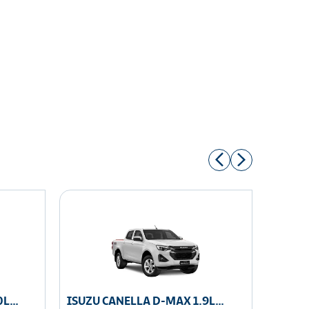
0L
ISUZU CANELLA D-MAX 1.9L
ISUZU