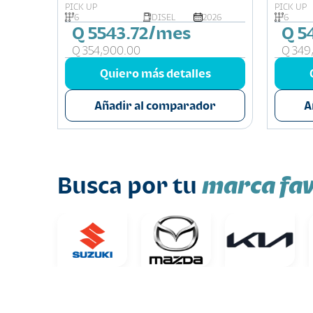
DOBLE CABINA 4X4
DOBLE
PICK UP
PICK UP
026
6
DISEL
2026
6
Q 5543.72/mes
Q 5
Q 354,900.00
Q 349
s
Quiero más detalles
or
Añadir al comparador
A
marca fav
Busca por tu