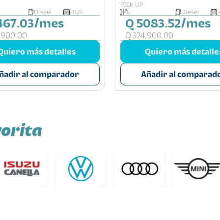
 CABINA 4X4
DOBLE CABINA 4X4
PICK UP
Diesel
2026
6
Diesel
467.03/mes
Q 5083.52/mes
,900.00
Q 324,900.00
Quiero más detalles
Quiero más detalle
ñadir al comparador
Añadir al comparad
orita