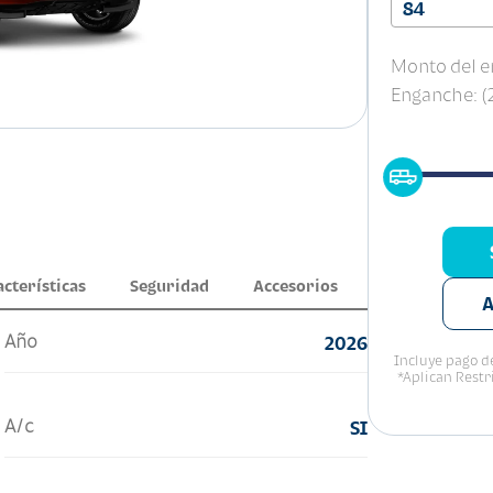
84
Monto del e
Enganche: 
acterísticas
Seguridad
Accesorios
A
Año
2026
Incluye pago de
*Aplican Restr
A/c
SI