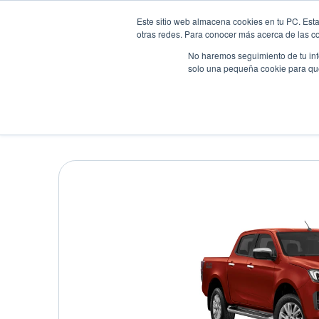
Este sitio web almacena cookies en tu PC. Esta
otras redes. Para conocer más acerca de las coo
No haremos seguimiento de tu info
solo una pequeña cookie para que 
Autos
Comparador
Promo
ISUZU CANELLA D-MAX 
Pick up
•
2026
•
Diesel