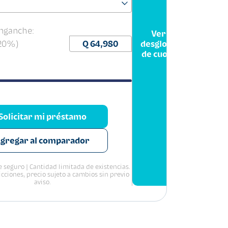
nganche:
Ver
(20%)
desglose
de cuota
Solicitar mi préstamo
gregar al comparador
 seguro | Cantidad limitada de existencias.
icciones, precio sujeto a cambios sin previo
aviso.