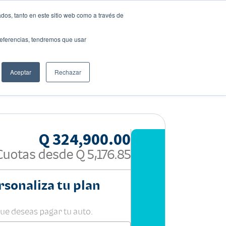
dos, tanto en este sitio web como a través de
preferencias, tendremos que usar
Solicita tu préstamo
Aceptar
Rechazar
Compartir:
Q 324,900.00
Cuotas desde
Q 5,176.85
rsonaliza tu plan
que deseas pagar tu auto.