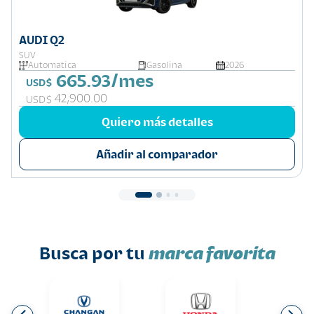
AUDI Q2
SUV
Automatica
Gasolina
2026
665.93/mes
USD$
42,900.00
USD$
Quiero más detalles
Añadir al comparador
Busca por tu
marca favorita