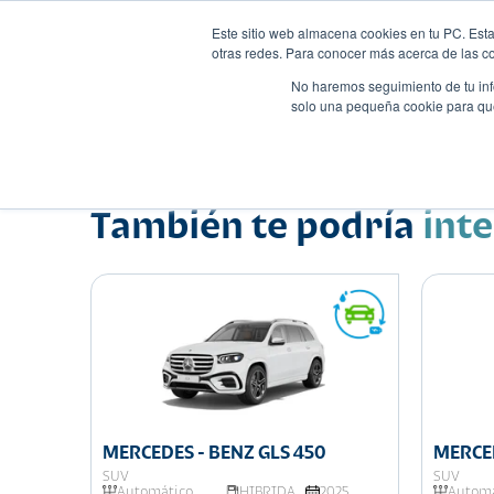
Este sitio web almacena cookies en tu PC. Esta
otras redes. Para conocer más acerca de las coo
No haremos seguimiento de tu info
solo una pequeña cookie para que 
Autos
Comparador
Promo
Nombre
Suv
•
•
También te podría
int
MERCEDES - BENZ GLS 450
MERCED
SUV
SUV
025
Automático
HIBRIDA
2025
Automá