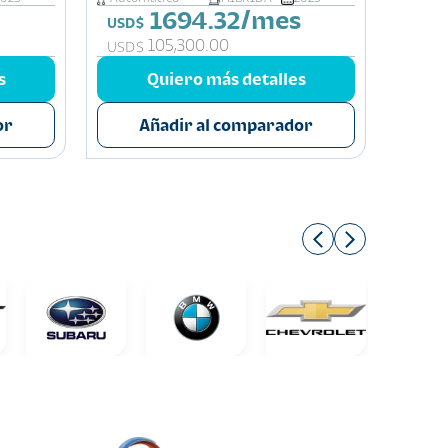
1694.32/mes
USD$
USD$
105,300.00
USD$
USD$
s
Quiero más detalles
or
Añadir al comparador
A