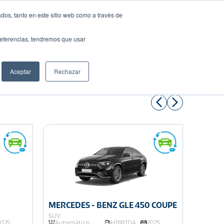
dos, tanto en este sitio web como a través de
preferencias, tendremos que usar
Solicita tu préstamo
Aceptar
Rechazar
Compartir:
MERCEDES - BENZ GLE 450 COUPE
MERCE
SUV
SUV
2025
Automático
HIBRIDA
2025
Autom