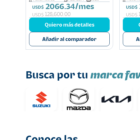
2066.34/mes
USD$
USD$
128,600.00
USD$
USD$
s
Quiero más detalles
or
Añadir al comparador
A
marca fav
Busca por tu
Conoce las