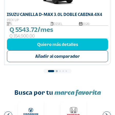
ISUZU CANELLA D-MAX 3.0L DOBLE CABINA 4X4
PICK UP
6
DISEL
2026
Q 5543.72/mes
Q 354,900.00
Quiero más detalles
Añadir al comparador
Busca por tu
marca favorita