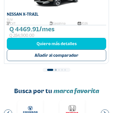
NISSAN X-TRAIL
SUV
CVT
Gasolina
2026
Q 4469.91/mes
Q 284,900.00
Quiero más detalles
Añadir al comparador
Busca por tu
marca favorita