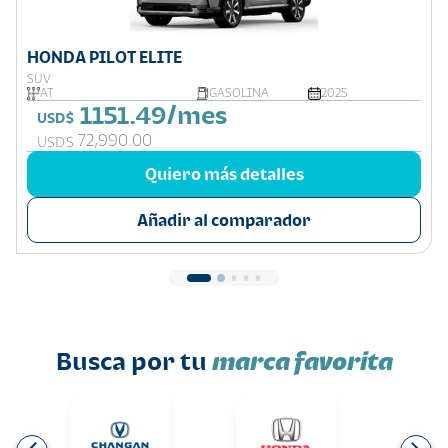
HONDA PILOT ELITE
SUV
AT
GASOLINA
2025
1151.49/mes
USD$
72,990.00
USD$
Quiero más detalles
Añadir al comparador
Busca por tu
marca favorita