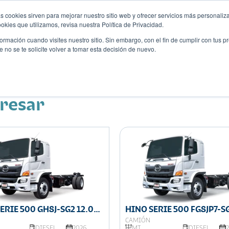
s cookies sirven para mejorar nuestro sitio web y ofrecer servicios más personaliza
kies que utilizamos, revisa nuestra Política de Privacidad.
rmación cuando visites nuestro sitio. Sin embargo, con el fin de cumplir con tus 
no se te solicite volver a tomar esta decisión de nuevo.
Descubre tu auto ideal
ciones
Blog
Eventos
eresar
ERIE 500 GH8J-SG2 12.0
HINO SERIE 500 FG8JP7-SG
E CARGA
TON DE CARGA
CAMIÓN
DIESEL
2026
MT
DIESEL