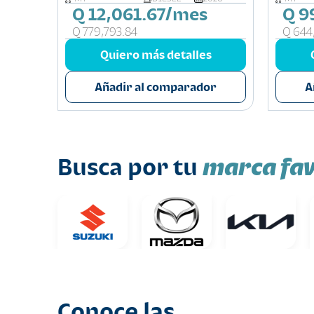
Q 12,061.67/mes
Q 9
Q 779,793.84
Q 644
s
Quiero más detalles
or
Añadir al comparador
A
marca fav
Busca por tu
Conoce las