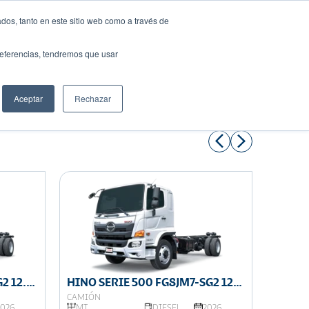
dos, tanto en este sitio web como a través de
preferencias, tendremos que usar
Solicita tu préstamo
Aceptar
Rechazar
Compartir:
2 12.0
HINO SERIE 500 FG8JM7-SG2 12.0
HINO S
TON DE CARGA
TON D
CAMIÓN
CAMIÓN
2026
MT
DIESEL
2026
MT