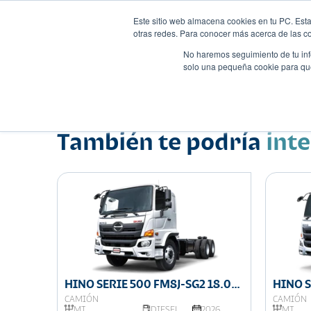
Este sitio web almacena cookies en tu PC. Esta
otras redes. Para conocer más acerca de las coo
No haremos seguimiento de tu info
solo una pequeña cookie para que 
Autos
Comparador
Promo
Nombre
Camión
•
•
También te podría
int
FT 6.0
HINO SERIE 500 FM8J-SG2 18.0
HINO S
TON DE CARGA 6 X 4
TON D
CAMIÓN
CAMIÓN
026
MT
DIESEL
2026
MT