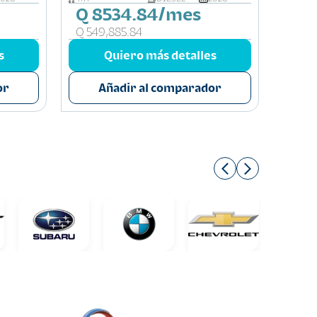
Q 8534.84/mes
Q 8
Q 549,885.84
Q 536
s
Quiero más detalles
or
Añadir al comparador
A