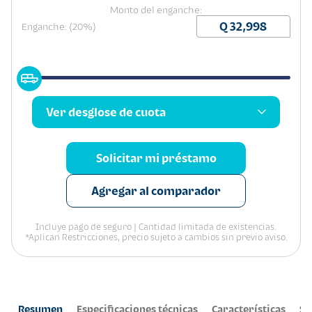
Monto del enganche:
Enganche: (20%)
Ver desglose de cuota
Solicitar mi préstamo
Agregar al comparador
Incluye pago de seguro | Cantidad limitada de existencias.
*Aplican Restricciones, precio sujeto a cambios sin previo aviso.
Resumen
Especificaciones técnicas
Características
Se