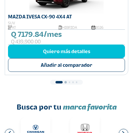
MAZDA IVESA CX-90 4X4 AT
SUV
AT
HIBRIDA
2026
Q 7179.84/mes
Q 439,900.00
Quiero más detalles
Añadir al comparador
Busca por tu
marca favorita