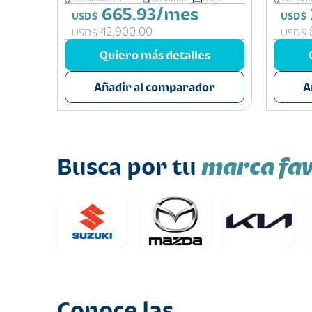
665.93/mes
USD$
USD$
42,900.00
USD$
USD$
Quiero más detalles
Añadir al comparador
A
marca fav
Busca por tu
Conoce las