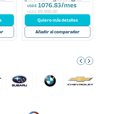
s
1076.83/mes
USD$
69,900.00
USD$
s
Quiero más detalles
or
Añadir al comparador