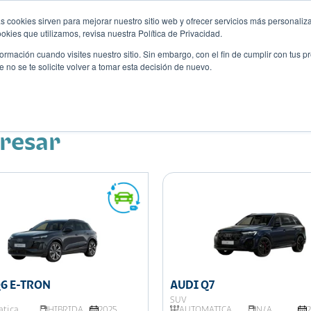
s cookies sirven para mejorar nuestro sitio web y ofrecer servicios más personaliza
kies que utilizamos, revisa nuestra Política de Privacidad.
rmación cuando visites nuestro sitio. Sin embargo, con el fin de cumplir con tus 
no se te solicite volver a tomar esta decisión de nuevo.
Descubre tu auto ideal
ciones
Blog
Eventos
eresar
Q6 E-TRON
AUDI Q7
SUV
tica
HIBRIDA
2025
AUTOMATICA
N/A