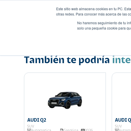
Este sitio web almacena cookies en tu PC. Esta
otras redes. Para conocer más acerca de las coo
No haremos seguimiento de tu info
solo una pequeña cookie para que 
Autos
Comparador
Promo
Nombre
Suv
•
•
También te podría
int
AUDI Q2
AUDI 
SUV
SUV
Automatica
Gasolina
2026
Automa