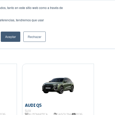
dos, tanto en este sitio web como a través de
preferencias, tendremos que usar
Solicita tu préstamo
Aceptar
Rechazar
Compartir:
AUDI Q5
SUV
2026
AUTOMATICA
GASOLINA
2026