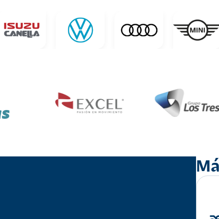
as
Má