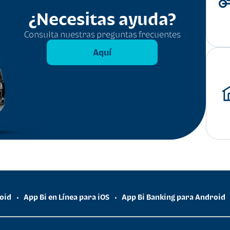
¿Necesitas ayuda?
Consulta nuestras preguntas frecuentes
Aquí
roid
App Bi en Línea para iOS
App Bi Banking para Android
•
•