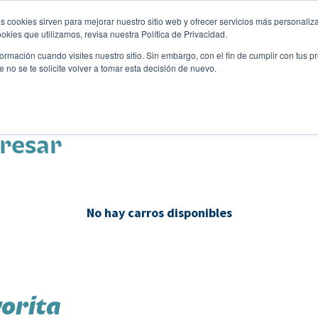
s cookies sirven para mejorar nuestro sitio web y ofrecer servicios más personaliza
kies que utilizamos, revisa nuestra Política de Privacidad.
rmación cuando visites nuestro sitio. Sin embargo, con el fin de cumplir con tus 
no se te solicite volver a tomar esta decisión de nuevo.
Descubre tu auto ideal
ciones
Blog
Eventos
eresar
No hay carros disponibles
orita