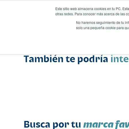
Este sitio web almacena cookies en tu PC. Esta
otras redes. Para conocer más acerca de las coo
No haremos seguimiento de tu info
solo una pequeña cookie para que 
Autos
Comparador
Promo
Nombre
Suv
•
•
También te podría
int
marca fav
Busca por tu