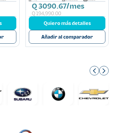
Q 3090.67/mes
Q 3
Q 194,990.00
Q 210
s
Quiero más detalles
or
Añadir al comparador
A