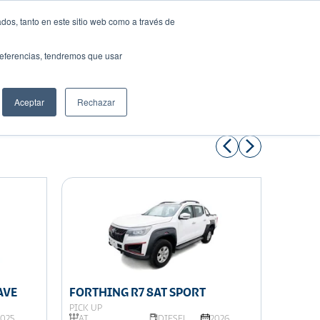
dos, tanto en este sitio web como a través de
preferencias, tendremos que usar
Solicita tu préstamo
Aceptar
Rechazar
Compartir:
AVE
FORTHING R7 8AT SPORT
FORTH
PICK UP
PICK UP
2025
AT,
DIESEL
2026
AT,