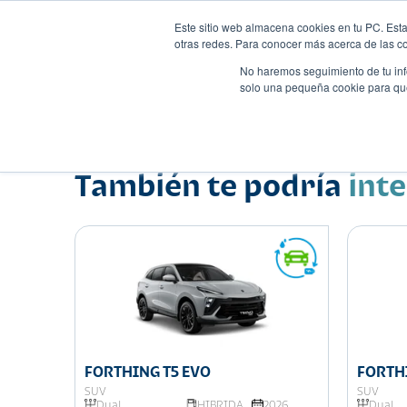
Este sitio web almacena cookies en tu PC. Esta
otras redes. Para conocer más acerca de las coo
No haremos seguimiento de tu info
solo una pequeña cookie para que 
Autos
Comparador
Promo
Nombre
Suv
•
•
También te podría
int
FORTHING T5 EVO
FORTH
SUV
SUV
026
Dual
HIBRIDA
2026
Dual