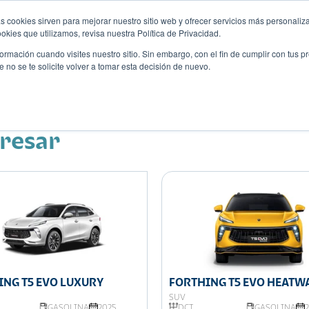
s cookies sirven para mejorar nuestro sitio web y ofrecer servicios más personaliza
kies que utilizamos, revisa nuestra Política de Privacidad.
rmación cuando visites nuestro sitio. Sin embargo, con el fin de cumplir con tus 
no se te solicite volver a tomar esta decisión de nuevo.
Descubre tu auto ideal
ciones
Blog
Eventos
eresar
ING T5 EVO LUXURY
FORTHING T5 EVO HEATW
SUV
GASOLINA
2025
DCT
GASOLINA