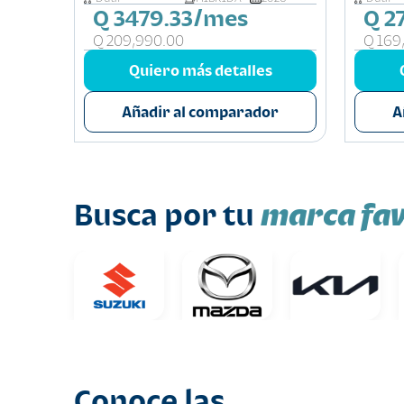
Q 3479.33/mes
Q 2
Q 209,990.00
Q 169
s
Quiero más detalles
or
Añadir al comparador
A
marca fav
Busca por tu
Conoce las