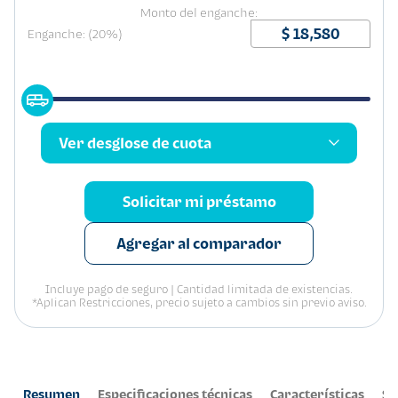
Monto del enganche:
Enganche: (20%)
Ver desglose de cuota
Solicitar mi préstamo
Agregar al comparador
Incluye pago de seguro | Cantidad limitada de existencias.
*Aplican Restricciones, precio sujeto a cambios sin previo aviso.
Resumen
Especificaciones técnicas
Características
Se