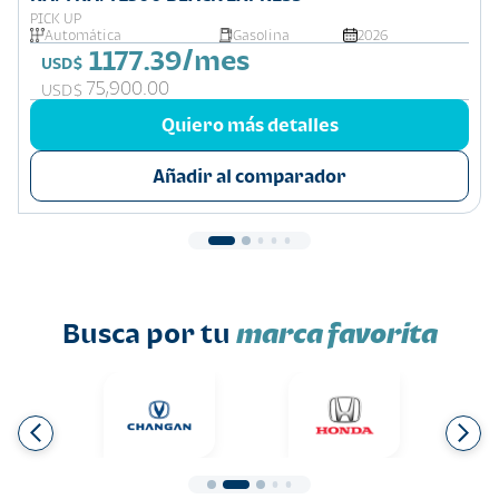
PICK UP
Automática
Gasolina
2026
1177.39/mes
USD$
75,900.00
USD$
Quiero más detalles
Añadir al comparador
Busca por tu
marca favorita