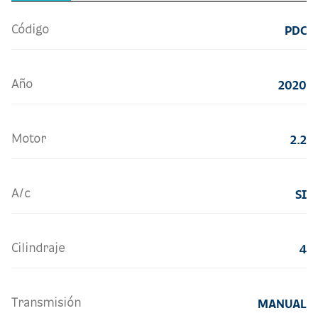
Código
PDC
Año
2020
Motor
2.2
A/c
SI
Cilindraje
4
Transmisión
MANUAL