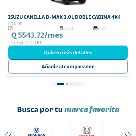
ISUZU CANELLA D-MAX 3.0L DOBLE CABINA 4X4
PICK UP
6
DISEL
2026
Q 5543.72/mes
Q 354,900.00
Quiero más detalles
Añadir al comparador
Busca por tu
marca favorita