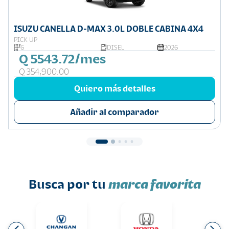
ISUZU CANELLA D-MAX 3.0L DOBLE CABINA 4X4
PICK UP
6
DISEL
2026
Q 5543.72/mes
Q 354,900.00
Quiero más detalles
Añadir al comparador
Busca por tu
marca favorita