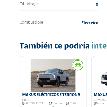
Cilindraje
0
Combustible
Electrico
También te podría
int
MAXUS ELÉCTRICOS E TERRON9
MAXUS
PICK UP
COMERCI
026
AUTOMATICA
Electrico
2026
Automá