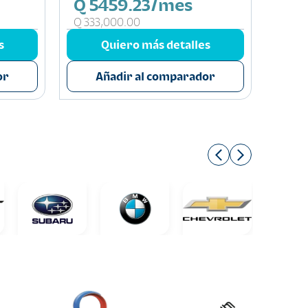
Q 5459.23/mes
Q 5
Q 333,000.00
Q 315
s
Quiero más detalles
or
Añadir al comparador
A