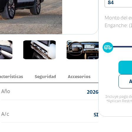
84
Monto del e
Enganche: 
acterísticas
Seguridad
Accesorios
A
Año
2026
Incluye pago de
*Aplican Restr
A/c
SI