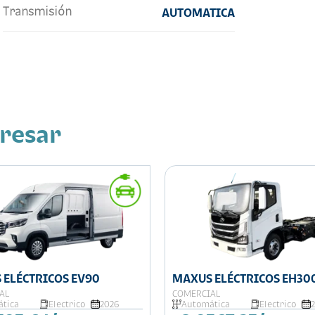
Transmisión
AUTOMATICA
eresar
 ELÉCTRICOS EV90
MAXUS ELÉCTRICOS EH30
AL
COMERCIAL
tica
Electrico
2026
Automática
Electrico