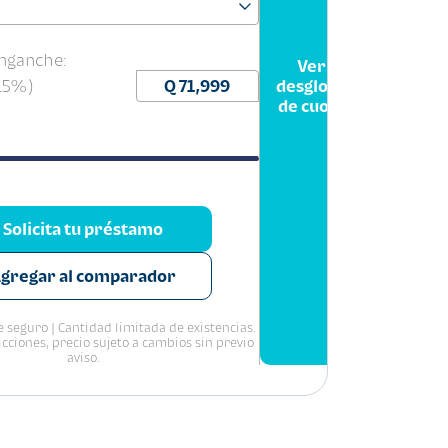
nganche:
Ver
(15%)
desglose
de cuota
Solicita tu préstamo
gregar al comparador
 seguro | Cantidad limitada de existencias.
icciones, precio sujeto a cambios sin previo
aviso.