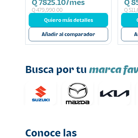
Q 7825.10/mes
Q 8
Q 479,990.00
Q 511
s
Quiero más detalles
or
Añadir al comparador
A
marca fav
Busca por tu
Conoce las