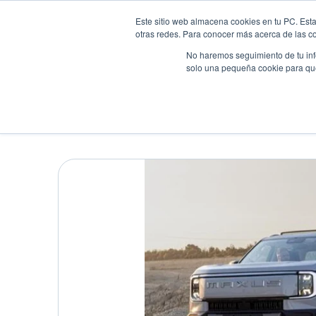
Este sitio web almacena cookies en tu PC. Esta
otras redes. Para conocer más acerca de las coo
No haremos seguimiento de tu info
solo una pequeña cookie para que 
Autos
Comparador
Promo
MAXUS ELÉCTRICOS E 
Pick up
•
2026
•
Electrico