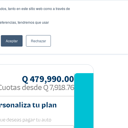
dos, tanto en este sitio web como a través de
preferencias, tendremos que usar
Solicita tu préstamo
Aceptar
Rechazar
Compartir:
Q 479,990.00
Cuotas desde
Q 7,918.76
rsonaliza tu plan
que deseas pagar tu auto