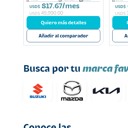
817.67/mes
USD$
USD$
49,990.00
USD$
USD$
s
Quiero más detalles
or
Añadir al comparador
A
marca fav
Busca por tu
Conoce las