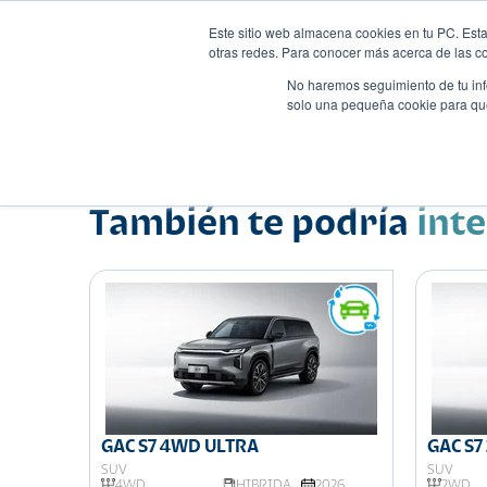
Este sitio web almacena cookies en tu PC. Esta
otras redes. Para conocer más acerca de las coo
No haremos seguimiento de tu info
solo una pequeña cookie para que 
Autos
Comparador
Promo
Nombre
Suv
•
•
También te podría
int
GAC S7 4WD ULTRA
GAC S
SUV
SUV
026
4WD
HIBRIDA
2026
2WD