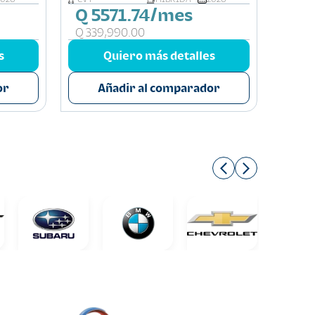
Q 5571.74/mes
Q 5
Q 339,990.00
Q 35
s
Quiero más detalles
or
Añadir al comparador
A