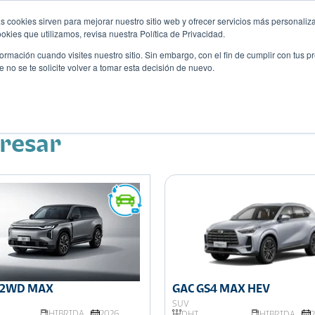
s cookies sirven para mejorar nuestro sitio web y ofrecer servicios más personaliza
kies que utilizamos, revisa nuestra Política de Privacidad.
rmación cuando visites nuestro sitio. Sin embargo, con el fin de cumplir con tus 
no se te solicite volver a tomar esta decisión de nuevo.
Descubre tu auto ideal
ciones
Blog
Eventos
eresar
7 2WD MAX
GAC GS4 MAX HEV
SUV
HIBRIDA
2026
DHT
HIBRIDA