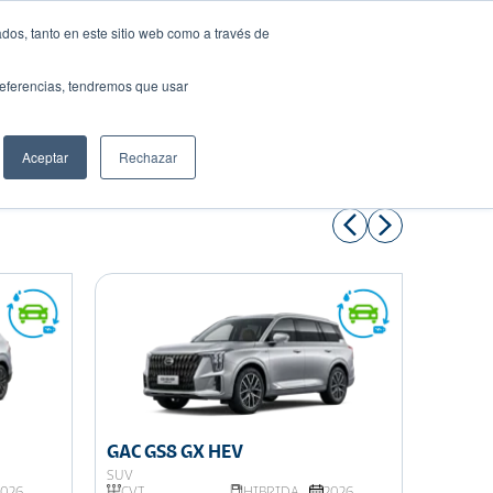
dos, tanto en este sitio web como a través de
preferencias, tendremos que usar
Solicita tu préstamo
Aceptar
Rechazar
Compartir:
GAC GS8 GX HEV
GAC G
SUV
SUV
2026
CVT
HIBRIDA
2026
AISIN